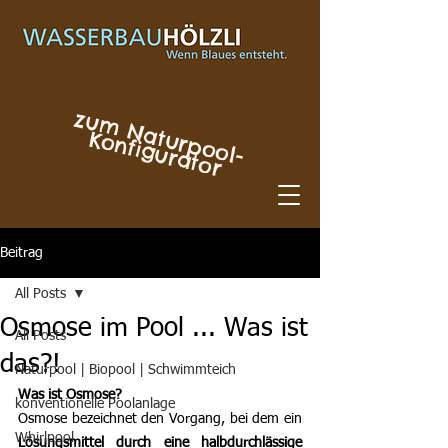
z
u
m
N
a
r
p
o
o
l-
o
n
fig
u
r
a
to
tu
K
r
Beitrag
All Posts
Osmose im Pool ... Was ist
All Posts
das?!
Naturpool | Biopool | Schwimmteich
Was ist Osmose?
konventionelle Poolanlage
Osmose bezeichnet den Vorgang, bei dem ein 
Whirlpool
Lösungsmittel durch eine halbdurchlässige 