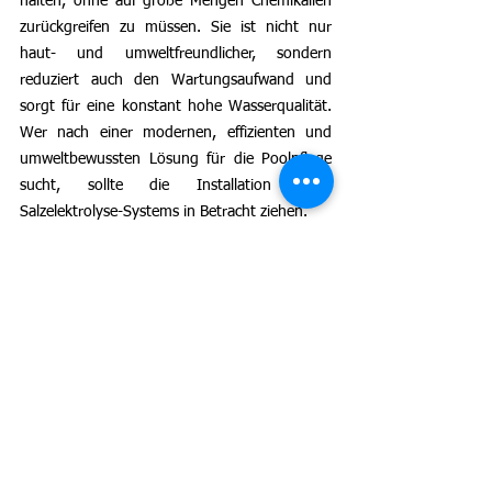
halten, ohne auf große Mengen Chemikalien 
zurückgreifen zu müssen. Sie ist nicht nur 
haut- und umweltfreundlicher, sondern 
reduziert auch den Wartungsaufwand und 
sorgt für eine konstant hohe Wasserqualität. 
Wer nach einer modernen, effizienten und 
umweltbewussten Lösung für die Poolpflege 
sucht, sollte die Installation eines 
Salzelektrolyse-Systems in Betracht ziehen.
Finden Sie weitere Blogbeiträge rund um das 
Thema Salzhydrolyse 
hier
. 
Erfahren Sie 
hier
 mehr über die 
Chlordesinfektion im Pool. 
Alle ansehen
Ähnliche Beiträge