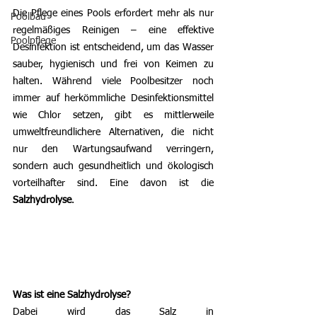
Die Pflege eines Pools erfordert mehr als nur 
Poolbau
regelmäßiges Reinigen – eine effektive 
Poolpflege
Desinfektion ist entscheidend, um das Wasser 
sauber, hygienisch und frei von Keimen zu 
halten. Während viele Poolbesitzer noch 
immer auf herkömmliche Desinfektionsmittel 
wie Chlor setzen, gibt es mittlerweile 
umweltfreundlichere Alternativen, die nicht 
nur den Wartungsaufwand verringern, 
sondern auch gesundheitlich und ökologisch 
vorteilhafter sind. Eine davon ist die 
Salzhydrolyse
.
Was ist eine Salzhydrolyse?
Dabei wird das Salz in 