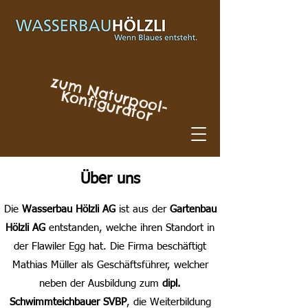
z
u
m
N
a
r
p
o
o
l-
o
n
fig
u
r
a
to
tu
K
r
Über uns
Die
Wasserbau Hölzli AG
ist aus der
Gartenbau
Hölzli AG
entstanden, welche ihren Standort in
der Flawiler Egg hat. Die Firma beschäftigt
Mathias Müller als Geschäftsführer, welcher
neben der
Ausbildung zum
dipl.
Schwimmteichbauer SVBP
, die
Weiterbildung