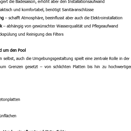
ngert die Badesaison, erhöht aber den Installationsaufwand
raktisch und komfortabel, benötigt Sanitäranschlüsse
ng
 – schafft Atmosphäre, beeinflusst aber auch die Elektroinstallation
ik
 – abhängig von gewünschter Wasserqualität und Pflegeaufwand
ckspülung und Reinigung des Filters
nd um den Pool
 selbst, auch die Umgebungsgestaltung spielt eine zentrale Rolle in der
aum Grenzen gesetzt – von schlichten Platten bis hin zu hochwertigen
etonplatten
ünflächen