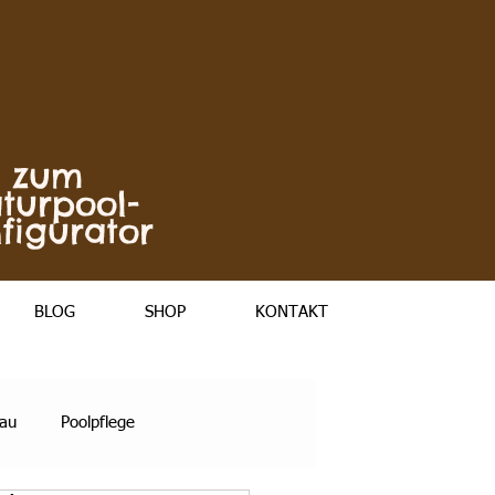
zum
turpool-
figurator
BLOG
SHOP
KONTAKT
bau
Poolpflege