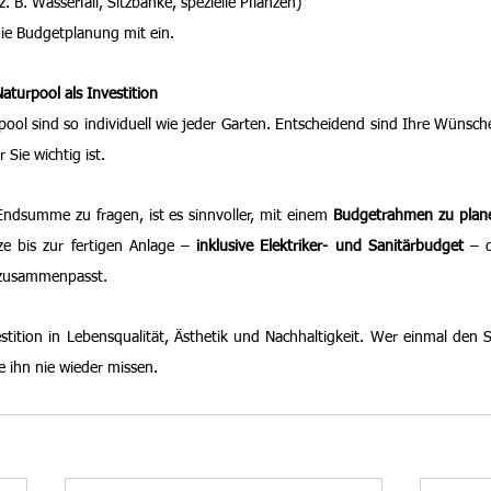
. B. Wasserfall, Sitzbänke, spezielle Pflanzen)
 die Budgetplanung mit ein.
Naturpool als Investition
pool sind so individuell wie jeder Garten. Entscheidend sind Ihre Wünsche
 Sie wichtig ist.
Endsumme zu fragen, ist es sinnvoller, mit einem 
Budgetrahmen zu plan
ze bis zur fertigen Anlage – 
inklusive Elektriker- und Sanitärbudget
 – d
t zusammenpasst.
estition in Lebensqualität, Ästhetik und Nachhaltigkeit. Wer einmal den S
 ihn nie wieder missen.