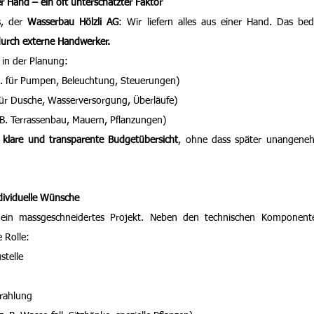
r Hand – ein oft unterschätzter Faktor
s, der 
Wasserbau Hölzli AG
: Wir liefern alles aus einer Hand. Das bed
durch externe Handwerker.
 in der Planung:
 B. für Pumpen, Beleuchtung, Steuerungen)
 für Dusche, Wasserversorgung, Überläufe)
. B. Terrassenbau, Mauern, Pflanzungen)
 
klare und transparente Budgetübersicht
, ohne dass später unangene
dividuelle Wünsche
ein massgeschneidertes Projekt. Neben den technischen Komponente
 Rolle:
stelle
rahlung