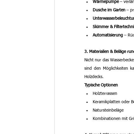
Wärmepumpe
 – verlä
Dusche im Garten
 – p
Unterwasserbeleuchtu
Skimmer & Filtertechn
Automatisierung
 – Rü
3. Materialien & Beläge ru
Nicht nur das Wasserbecken
sind den Möglichkeiten k
Holzdecks.
Typische Optionen
Holzterrassen
Keramikplatten oder B
Natursteinbeläge
Kombinationen mit Gr