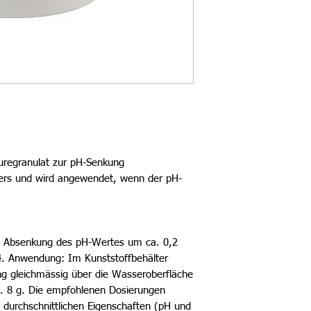
pH-Balance:
Einsatzbereich:
Gebinde:
Inhaltsform:
Inhalt:
uregranulat zur pH-Senkung
Gefahrengut:
ers und wird angewendet, wenn der pH-
Gefahrenhinweise:
Gefahrenpiktogram
e Absenkung des pH-Wertes um ca. 0,2
Signalwort:
,4. Anwendung: Im Kunststoffbehälter
ng gleichmässig über die Wasseroberfläche
 ca. 8 g. Die empfohlenen Dosierungen
durchschnittlichen Eigenschaften (pH und