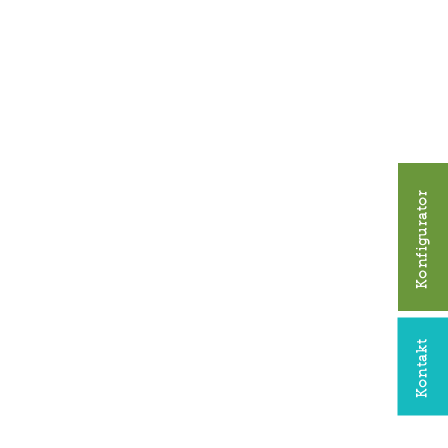
pH-Minus, Granulat
Wasserbalance
Eimer
Granulat
Konfigurator
5000g
Nein
H318
m:
GHS05 Ätzend
Kontakt
GEFAHR